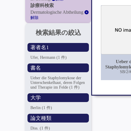
診療科検索
Dermatologische Abtheilung
解除
検索結果の絞込
著者名1
Ufer, Hermann
(1 件)
Ueber d
Staphylomyk
書名
Unterschenk
SB/2/
deren Folg
Ueber die Staphylomykose der
Therapie im
Unterschenkelhaut, deren Folgen
und Therapie im Felde
(1 件)
大学
Berlin
(1 件)
論文種類
Diss.
(1 件)