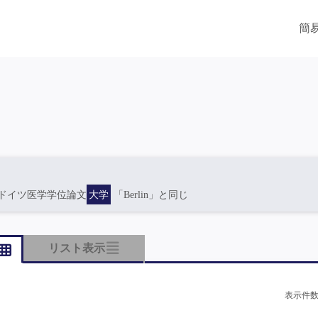
簡
ドイツ医学学位論文
大学
「Berlin」と同じ
リスト表示
表示件