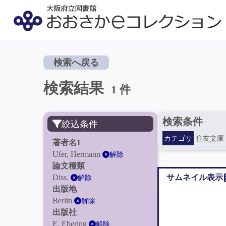
検索へ戻る
検索結果
1 件
検索条件
絞込条件
カテゴリ
住友文庫
著者名1
Ufer, Hermann
解除
論文種類
Diss.
サムネイル表示
解除
出版地
Berlin
解除
出版社
E. Ebering
解除