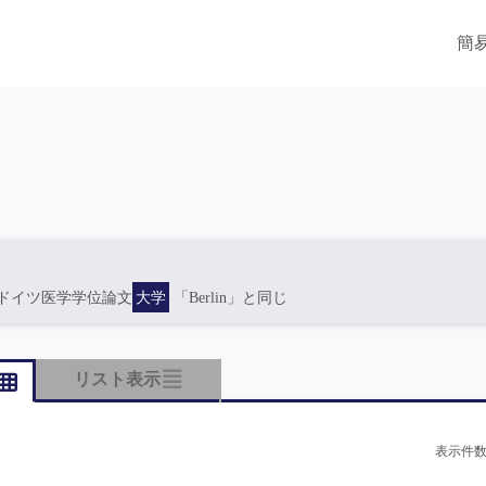
簡
ドイツ医学学位論文
大学
「Berlin」と同じ
リスト表示
表示件