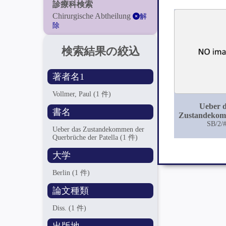
診療科検索
Chirurgische Abtheilung
解
除
検索結果の絞込
著者名1
Vollmer, Paul
(1 件)
Ueber 
書名
Zustandekom
Querbrüch
SB/2/
Ueber das Zustandekommen der
Patell
Querbrüche der Patella
(1 件)
大学
Berlin
(1 件)
論文種類
Diss.
(1 件)