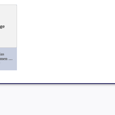
das
men der
e der
#
a