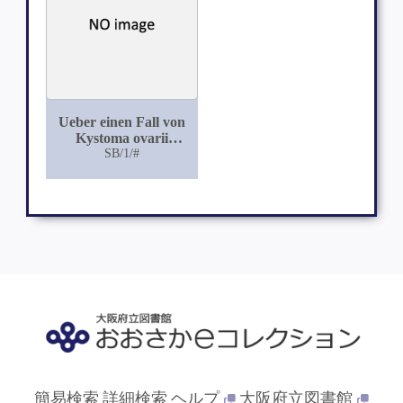
Ueber einen Fall von
Kystoma ovarii
multiloculare
SB/1/#
pseudomucinosum mit
breiter (durch
Druckatrophie
bedingter) Perforation
in Blase und Rectum
und mit fistulösen
Durchbrüchen in
Ileum und Flexura
sigmoidea
簡易検索
詳細検索
ヘルプ
大阪府立図書館