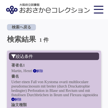
検索へ戻る
検索結果
1 件
絞込条件
著者名1
Martin, Henri
解除
書名
Ueber einen Fall von Kystoma ovarii multiloculare
pseudomucinosum mit breiter (durch Druckatrophie
bedingter) Perforation in Blase und Rectum und mit
fistulösen Durchbrüchen in Ileum und Flexura sigmoidea
解除
論文種類