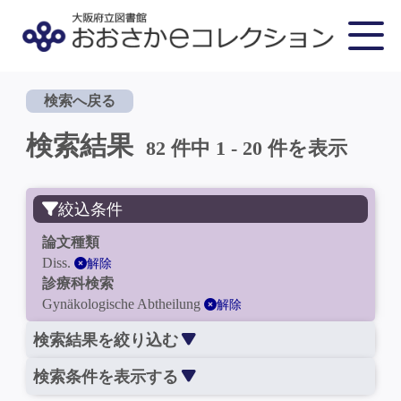
検索へ戻る
検索結果
82 件中 1 - 20 件を表示
絞込条件
論文種類
Diss.
解除
診療科検索
Gynäkologische Abtheilung
解除
検索結果を絞り込む
検索条件を表示する