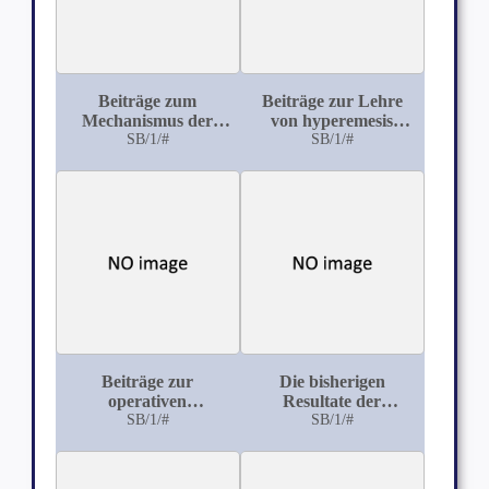
Beiträge zum
Beiträge zur Lehre
Mechanismus der
von hyperemesis
physiologischen
SB/1/#
Gravidarum
SB/1/#
Lösung der Placenta
Beiträge zur
Die bisherigen
operativen
Resultate der
Behandlung der
SB/1/#
abwartenden
SB/1/#
Utersmyome
Eklampsie-Therapie
im Frauenspital Basel