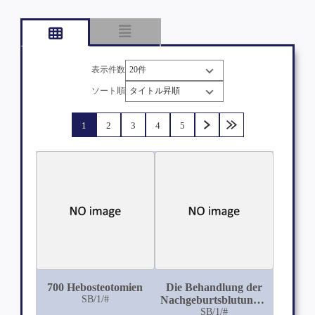
表示件数
ソート順
1
2
3
4
5
700 Hebosteotomien
Die Behandlung der
SB/1/#
Nachgeburtsblutungen
im Frauenspital Basel-
SB/1/#