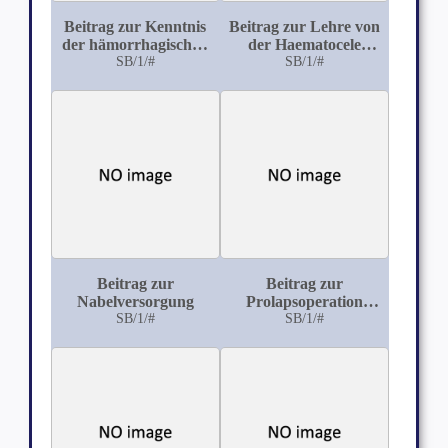
Beitrag zur Kenntnis
Beitrag zur Lehre von
der hämorrhagischen
der Haematocele
Läsionen der Placenta
SB/1/#
Retro-Uterina und des
SB/1/#
Haematoma
Periuterinum
Beitrag zur
Beitrag zur
Nabelversorgung
Prolapsoperation
SB/1/#
nach Neugebauer-Le
SB/1/#
Fort