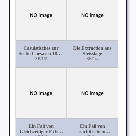
Casuistisches zur
Die Extraction aus
Sectio Caesarea 1896-
Steisslage
SB/1/#
1907
SB/1/#
Ein Fall von
Ein Fall von
Gleichzeitiger Extra-
rachitischem