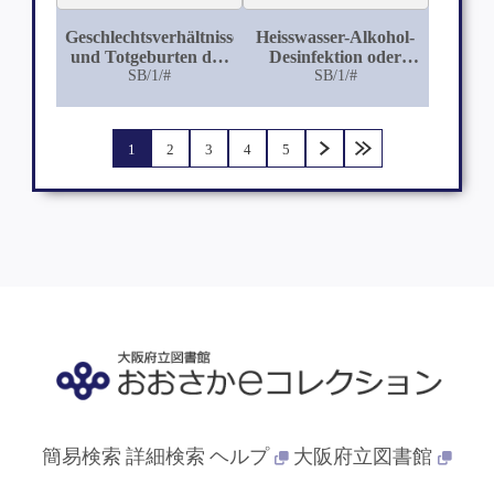
Geschlechtsverhältnisse
Heisswasser-Alkohol-
und Totgeburten der
Desinfektion oder
ehelichen verglichen
SB/1/#
Handschuhprophylaxe
SB/1/#
mit denen der
in der Geburtshilfe
unehelichen Kinder
aus der Frauenklinik
nach den Ergebnissen
Basel
1
2
3
4
5
der Basler Klinik in
den Jahren 1868 bis
1890
簡易検索
詳細検索
ヘルプ
大阪府立図書館