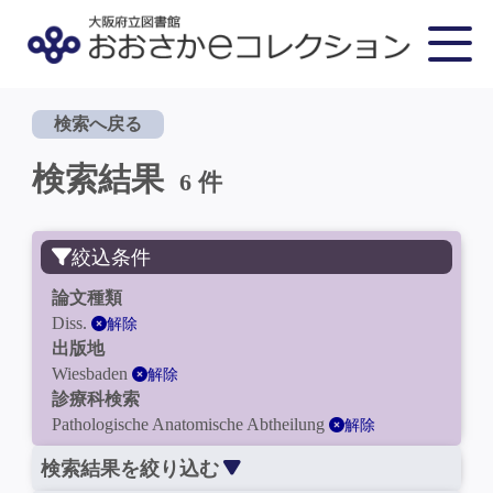
検索へ戻る
検索結果
6 件
絞込条件
論文種類
Diss.
解除
出版地
Wiesbaden
解除
診療科検索
Pathologische Anatomische Abtheilung
解除
検索結果を絞り込む