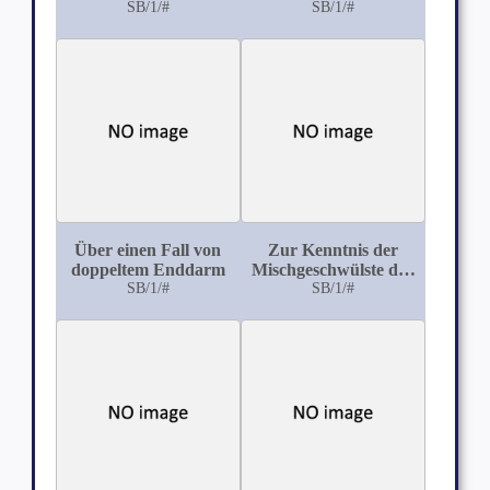
SB/1/#
SB/1/#
Über einen Fall von
Zur Kenntnis der
doppeltem Enddarm
Mischgeschwülste der
SB/1/#
Hypophysengegend
SB/1/#