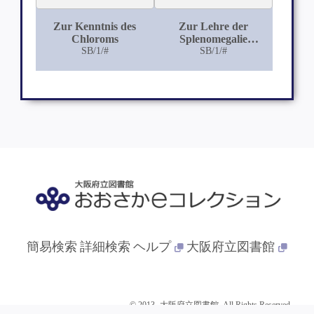
Zur Kenntnis des
Zur Lehre der
Chloroms
Splenomegalie
SB/1/#
(Diffuse
SB/1/#
Kapillarendothelwucherung
in Milz und Leber mit
Kavernombildung in
Milz, Leber und
Wirbelkörper)
簡易検索
詳細検索
ヘルプ
大阪府立図書館
© 2013- 大阪府立図書館. All Rights Reserved.