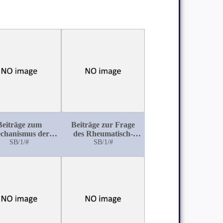
Beiträge zum
Beiträge zur Frage
chanismus der
des Rheumatisch-
ysiologischen
SB/1/#
Infectiösen Ursprungs
SB/1/#
ng der Placenta
der Chorea Minor:
Beobachtungen aus
dem Kinderspital zu
Basel