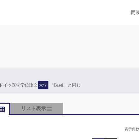
簡
ドイツ医学学位論文
大学
「Basel」と同じ
リスト表示
表示件