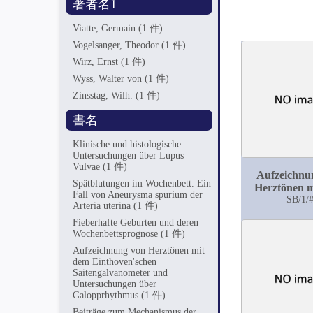
著者名1
Viatte, Germain
(1 件)
Vogelsanger, Theodor
(1 件)
Wirz, Ernst
(1 件)
Wyss, Walter von
(1 件)
Zinsstag, Wilh.
(1 件)
書名
Klinische und histologische
Untersuchungen über Lupus
Vulvae
(1 件)
Aufzeichnu
Spätblutungen im Wochenbett. Ein
Herztönen 
Fall von Aneurysma spurium der
Einthoven
SB/1/
Arteria uterina
(1 件)
Saitengalva
Fieberhafte Geburten und deren
und Untersu
Wochenbettsprognose
(1 件)
über Galopp
Aufzeichnung von Herztönen mit
dem Einthoven'schen
Saitengalvanometer und
Untersuchungen über
Galopprhythmus
(1 件)
Beiträge zum Mechanismus der