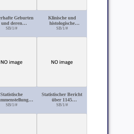
erhafte Geburten
Klinische und
und deren
histologische
enbettsprognose
SB/1/#
Untersuchungen über
SB/1/#
die Infarcte der
Placenta
Statistische
Statistischer Bericht
mmenstellungen
über 1145
den an der Basler
SB/1/#
französische Invaliden
SB/1/#
meinen Poliklinik
des deutsch-
andelten Fällen
französischen Krieges
von
1870-1871
gentuberkulose,
mit bes.