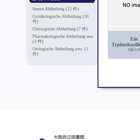
Innere Abtheilung
(12 件)
Gynäkologische Abtheilung
(10
件)
Chirurgische Abtheilung
(7 件)
Pharmakologische Abtheilung usw.
Ein
(3 件)
Typhusbazill
Otologische Abtheilung usw.
(1
von 55 Jäh
SB/1/
件)
Ausscheidun
(zur Diagno
Bazillentr