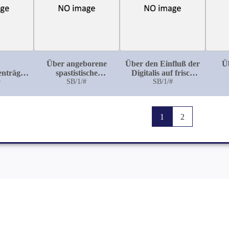
Berü
Heils
Über angeborene
Über den Einfluß der
Ü
enträger
spastistische
Digitalis auf frisch
riger
#
Gliederstarre:
SB/1/#
entstandene
SB/1/#
gsdauer
Mittheilungen aus
Klappenfehler
se der
dem Kinderspitale zu
äger)
Basel
1
2