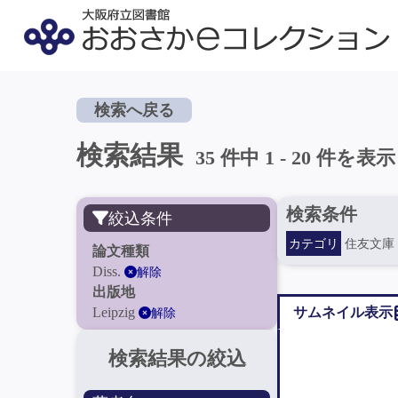
検索へ戻る
検索結果
35 件中 1 - 20 件を表示
検索条件
絞込条件
カテゴリ
住友文庫
論文種類
Diss.
解除
出版地
Leipzig
サムネイル表示
解除
検索結果の絞込