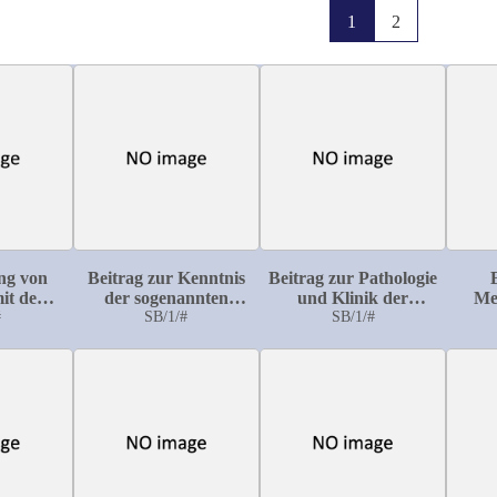
1
2
ng von
Beitrag zur Kenntnis
Beitrag zur Pathologie
mit dem
der sogenannten
und Klinik der
Me
'schen
#
fleckförmigen
SB/1/#
Darmokklusion
SB/1/#
ph
nometer
Fettdegeneration des
Lösu
chungen
Sehnerven speziell bei
rhythmus
der Panophthalmie