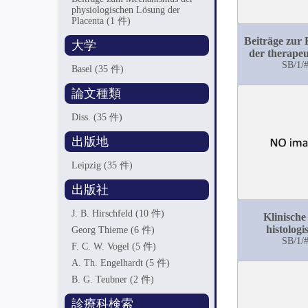
physiologischen Lösung der
Placenta
(1 件)
Beiträge zur 
大学
der therapeu
Resultate spe
SB/1/
Basel
(35 件)
Resultate
Serumtherap
論文種類
Tetan
Diss.
(35 件)
出版地
Leipzig
(35 件)
出版社
J. B. Hirschfeld
(10 件)
Klinische
histologi
Georg Thieme
(6 件)
Untersuchun
SB/1/
F. C. W. Vogel
(5 件)
Lupus Vu
A. Th. Engelhardt
(5 件)
B. G. Teubner
(2 件)
診療科検索