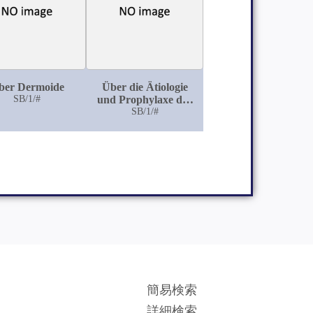
cksichtigung der
tättenbehandlung
ber Dermoide
Über die Ätiologie
SB/1/#
und Prophylaxe der
postoperativen
SB/1/#
Thrombophlebitis
簡易検索
詳細検索