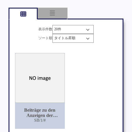
表示件数
ソート順
Beiträge zu den
Anzeigen der
Castration
SB/1/#