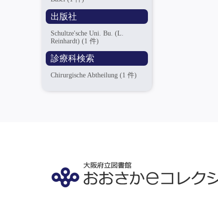
出版社
Schultze'sche Uni. Bu. (L.
Reinhardt)
(1 件)
診療科検索
Chirurgische Abtheilung
(1 件)