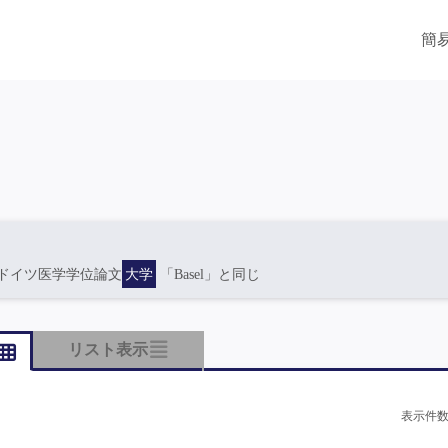
簡
ドイツ医学学位論文
大学
「Basel」と同じ
リスト表示
表示件