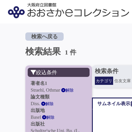
検索へ戻る
検索結果
1 件
検索条件
絞込条件
カテゴリ
住友文庫
著者名1
Straehl, Othmar
解除
論文種類
Diss.
サムネイル表示
解除
出版地
Basel
解除
出版社
Schultze'sche Uni. Bu. (L.