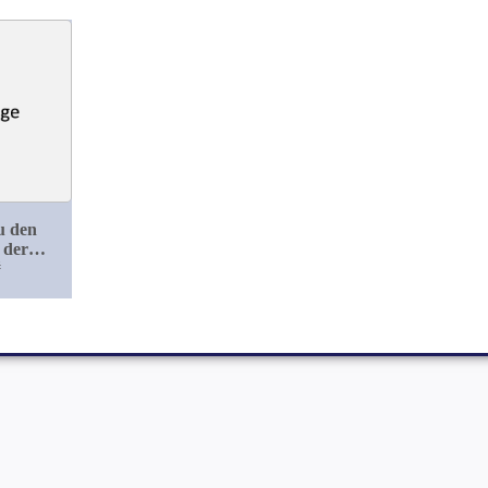
u den
 der
ion
#