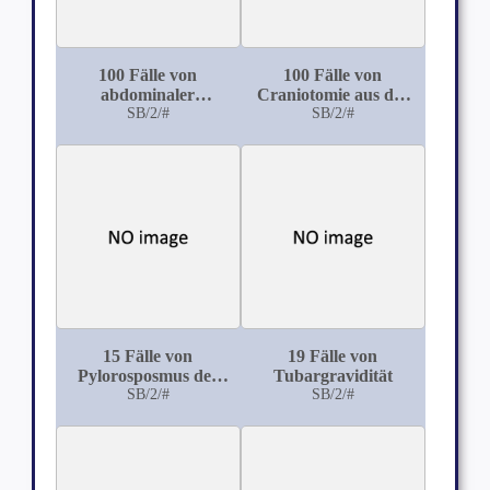
100 Fälle von
100 Fälle von
abdominaler
Craniotomie aus der
Exstirpation des
SB/2/#
Klinik und Poliklinik
SB/2/#
carcinomatösen
des Geh. Raths Prof.
Uterus mit
Dr. Gusserow zu
Beckenausräumung
Berlin
15 Fälle von
19 Fälle von
Pylorosposmus der
Tubargravidität
Säuglinge
SB/2/#
SB/2/#