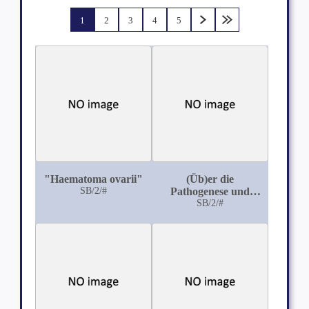
1
2
3
4
5
"Haematoma ovarii"
(Üb)er die
SB/2/#
Pathogenese und
Aetiologie des Genu
SB/2/#
varum adolescentium