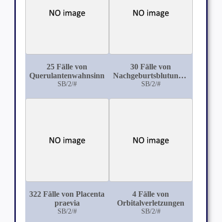
25 Fälle von
30 Fälle von
Querulantenwahnsinn
Nachgeburtsblutungen,
SB/2/#
ihre Ursachen und
SB/2/#
ihre Behandlung
322 Fälle von Placenta
4 Fälle von
praevia
Orbitalverletzungen
SB/2/#
SB/2/#