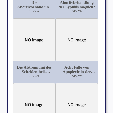
Die
Abortivbehandlung
Abortivbehandlung
der Syphilis möglich?
der Syphilis
SB/2/#
SB/2/#
Die Abtrennung des
Acht Fälle von
Scheidentheils
Apoplexie in der
während der Geburt
SB/2/#
Geburt
SB/2/#