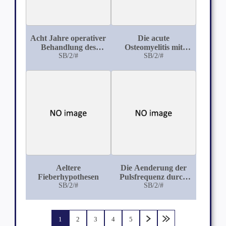
Acht Jahre operativer
Die acute
Behandlung des
Osteomyelitis mit
Mastdarmkrebses
SB/2/#
besonderer
SB/2/#
Berücksichtigung der
Osteomyelitis im
Säuglingsalter
Aeltere
Die Aenderung der
Fieberhypothesen
Pulsfrequenz durch
SB/2/#
die Athmung
SB/2/#
1
2
3
4
5