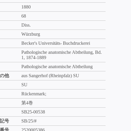
1880
68
Diss.
Würzburg
Becker's Universitäts- Buchdruckerei
Pathologische anatomische Abtheilung, Bd.
1, 1874-1889
Pathologische anatomische Abtheilung
の他
aus Sangerhof (Rheinpfalz) SU
SU
Rückenmark;
第4巻
SB25-00538
記号
SB/25/#
番号
2520005386