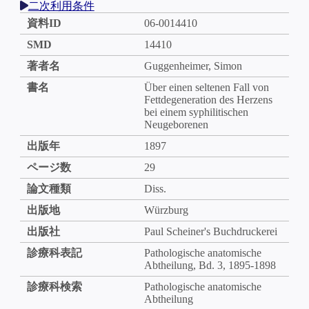
二次利用条件
資料ID
06-0014410
SMD
14410
著者名
Guggenheimer, Simon
書名
Über einen seltenen Fall von
Fettdegeneration des Herzens
bei einem syphilitischen
Neugeborenen
出版年
1897
ページ数
29
論文種類
Diss.
出版地
Würzburg
出版社
Paul Scheiner's Buchdruckerei
診療科表記
Pathologische anatomische
Abtheilung, Bd. 3, 1895-1898
診療科検索
Pathologische anatomische
Abtheilung