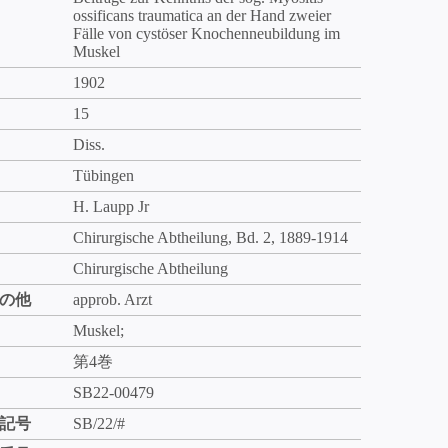
ossificans traumatica an der Hand zweier
Fälle von cystöser Knochenneubildung im
Muskel
1902
15
Diss.
Tübingen
H. Laupp Jr
Chirurgische Abtheilung, Bd. 2, 1889-1914
Chirurgische Abtheilung
の他
approb. Arzt
Muskel;
第4巻
SB22-00479
記号
SB/22/#