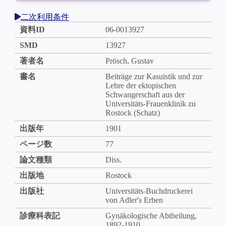
二次利用条件
資料ID
06-0013927
SMD
13927
著者名
Prösch, Gustav
書名
Beiträge zur Kasuistik und zur
Lehre der ektopischen
Schwangerschaft aus der
Universitäts-Frauenklinik zu
Rostock (Schatz)
出版年
1901
ページ数
77
論文種類
Diss.
出版地
Rostock
出版社
Universitäts-Buchdruckerei
von Adler's Erben
診療科表記
Gynäkologische Abtheilung,
1892-1910