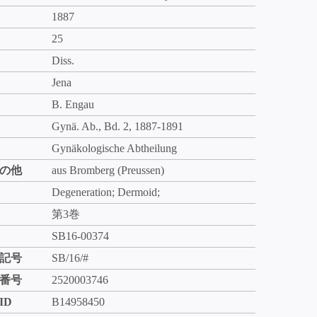
1887
25
Diss.
Jena
B. Engau
Gynä. Ab., Bd. 2, 1887-1891
Gynäkologische Abtheilung
の他
aus Bromberg (Preussen)
Degeneration; Dermoid;
第3巻
SB16-00374
記号
SB/16/#
番号
2520003746
ID
B14958450