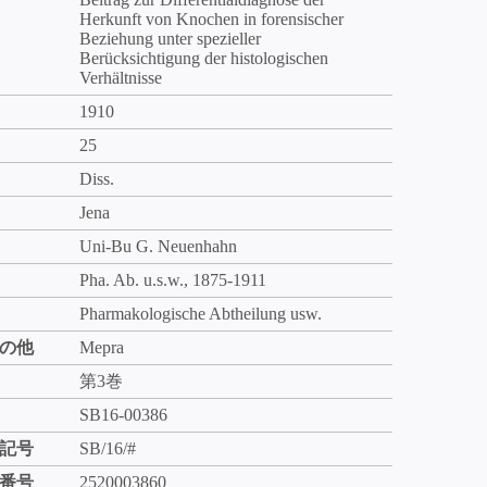
Herkunft von Knochen in forensischer
Beziehung unter spezieller
Berücksichtigung der histologischen
Verhältnisse
1910
25
Diss.
Jena
Uni-Bu G. Neuenhahn
Pha. Ab. u.s.w., 1875-1911
Pharmakologische Abtheilung usw.
の他
Mepra
第3巻
SB16-00386
記号
SB/16/#
番号
2520003860