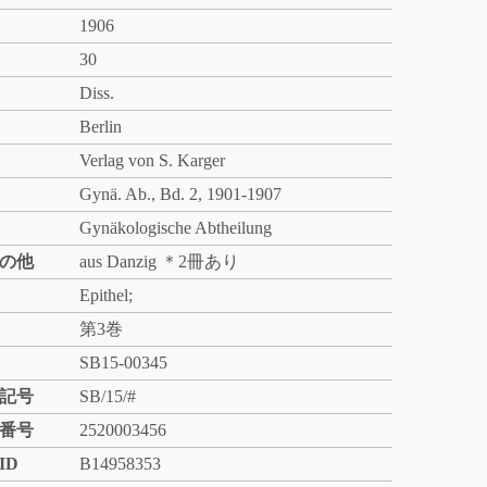
1906
30
Diss.
Berlin
Verlag von S. Karger
Gynä. Ab., Bd. 2, 1901-1907
Gynäkologische Abtheilung
の他
aus Danzig ＊2冊あり
Epithel;
第3巻
SB15-00345
記号
SB/15/#
番号
2520003456
ID
B14958353