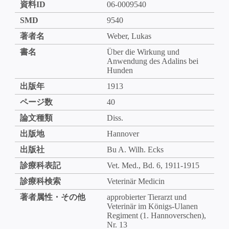
資料ID
06-0009540
SMD
9540
著者名
Weber, Lukas
書名
Über die Wirkung und
Anwendung des Adalins bei
Hunden
出版年
1913
ページ数
40
論文種類
Diss.
出版地
Hannover
出版社
Bu A. Wilh. Ecks
診療科表記
Vet. Med., Bd. 6, 1911-1915
診療科検索
Veterinär Medicin
著者属性・その他
approbierter Tierarzt und
Veterinär im Königs-Ulanen
Regiment (1. Hannoverschen),
Nr. 13