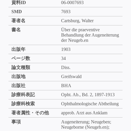
資料ID
06-0007693
SMD
7693
著者名
Cartsburg, Walter
書名
Über die praeventive
Behandlung der Augeneiterung
der Neugeb.en
出版年
1903
ページ数
34
論文種類
Diss.
出版地
Greifswald
出版社
BHA
診療科表記
Opht. Ab., Bd. 2, 1897-1913
診療科検索
Ophthalmologische Abtheilung
著者属性・その他
approb. Arzt aus Anklam
事項
Augeneiterung; Neugeben;
Neugeborne (Neugeb.en);