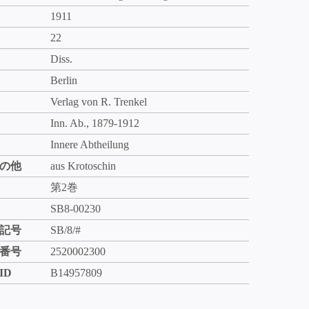
1911
22
Diss.
Berlin
Verlag von R. Trenkel
Inn. Ab., 1879-1912
Innere Abtheilung
の他
aus Krotoschin
第2巻
SB8-00230
記号
SB/8/#
番号
2520002300
ID
B14957809