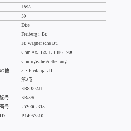
1898
30
Diss.
Freiburg i. Br.
Fr. Wagner'sche Bu
Chir. Ab., Bd. 1, 1886-1906
Chirurgische Abtheilung
の他
aus Freiburg i. Br.
第2巻
SB8-00231
記号
SB/8/#
番号
2520002318
ID
B14957810