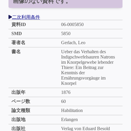
画像のない資料です。
二次利用条件
資料ID
06-0005850
SMD
5850
著者名
Gerlach, Leo
書名
Ueber das Verhalten des
Indigschwefelsauren Natrons
im Knorpelgewebe lebender
Thiere: Ein Beitrag zur
Kenntnis der
Ernährungsvorgäuge im
Knorpel
出版年
1876
ページ数
60
論文種類
Habilitation
出版地
Erlangen
出版社
Verlag von Eduard Besold