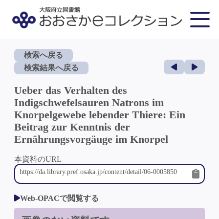
検索へ戻る
検索結果へ戻る
Ueber das Verhalten des
Indigschwefelsauren Natrons im
Knorpelgewebe lebender Thiere: Ein
Beitrag zur Kenntnis der
Ernährungsvorgäuge im Knorpel
本資料のURL
Web-OPACで閲覧する