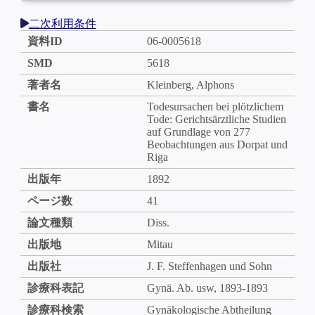
二次利用条件
資料ID
06-0005618
SMD
5618
著者名
Kleinberg, Alphons
書名
Todesursachen bei plötzlichem
Tode: Gerichtsärztliche Studien
auf Grundlage von 277
Beobachtungen aus Dorpat und
Riga
出版年
1892
ページ数
41
論文種類
Diss.
出版地
Mitau
出版社
J. F. Steffenhagen und Sohn
診療科表記
Gynä. Ab. usw, 1893-1893
診療科検索
Gynäkologische Abtheilung