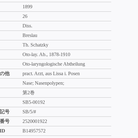
1899
26
Diss.
Breslau
Th. Schatzky
Oto-lay. Ab., 1878-1910
Oto-laryngologische Abtheilung
の他
pract. Arzt, aus Lissa i. Posen
Nase; Nasenpolypen;
第2巻
SB5-00192
記号
SB/5/#
番号
2520001922
ID
B14957572