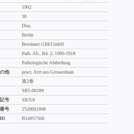
1902
30
Diss.
Berlin
Breslauer GBEGmbH
Path. Ab., Bd. 2, 1900-1918
Pathologische Abtheilung
の他
pract. Arzt aus Grossenhain
第2巻
SB5-00189
記号
SB/5/#
番号
2520001898
ID
B14957568