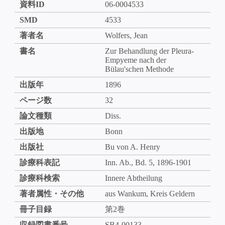
資料ID
06-0004533
SMD
4533
著者名
Wolfers, Jean
書名
Zur Behandlung der Pleura-
Empyeme nach der
Bülau'schen Methode
出版年
1896
ページ数
32
論文種類
Diss.
出版地
Bonn
出版社
Bu von A. Henry
診療科表記
Inn. Ab., Bd. 5, 1896-1901
診療科検索
Innere Abtheilung
著者属性・その他
aus Wankum, Kreis Geldern
冊子目録
第2巻
収録図書番号
SB4-00133