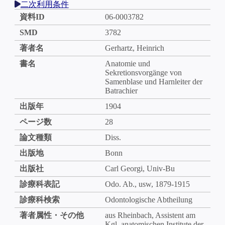
二次利用条件
資料ID
06-0003782
SMD
3782
著者名
Gerhartz, Heinrich
書名
Anatomie und
Sekretionsvorgänge von
Samenblase und Harnleiter der
Batrachier
出版年
1904
ページ数
28
論文種類
Diss.
出版地
Bonn
出版社
Carl Georgi, Univ-Bu
診療科表記
Odo. Ab., usw, 1879-1915
診療科検索
Odontologische Abtheilung
著者属性・その他
aus Rheinbach, Assistent am
Kgl. anatomischen Institute der