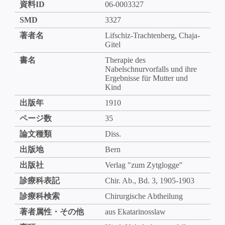
資料ID
06-0003327
SMD
3327
著者名
Lifschiz-Trachtenberg, Chaja-
Gitel
書名
Therapie des
Nabelschnurvorfalls und ihre
Ergebnisse für Mutter und
Kind
出版年
1910
ページ数
35
論文種類
Diss.
出版地
Bern
出版社
Verlag "zum Zytglogge''
診療科表記
Chir. Ab., Bd. 3, 1905-1903
診療科検索
Chirurgische Abtheilung
著者属性・その他
aus Ekatarinosslaw