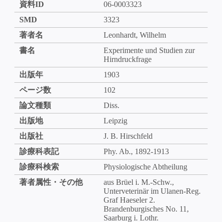
資料ID
06-0003323
SMD
3323
著者名
Leonhardt, Wilhelm
書名
Experimente und Studien zur
Hirndruckfrage
出版年
1903
ページ数
102
論文種類
Diss.
出版地
Leipzig
出版社
J. B. Hirschfeld
診療科表記
Phy. Ab., 1892-1913
診療科検索
Physiologische Abtheilung
著者属性・その他
aus Brüel i. M.-Schw.,
Unterveterinär im Ulanen-Reg.
Graf Haeseler 2.
Brandenburgisches No. 11,
Saarburg i. Lothr.