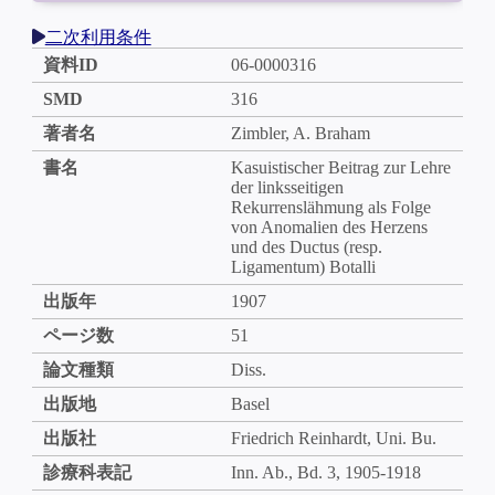
二次利用条件
資料ID
06-0000316
SMD
316
著者名
Zimbler, A. Braham
書名
Kasuistischer Beitrag zur Lehre
der linksseitigen
Rekurrenslähmung als Folge
von Anomalien des Herzens
und des Ductus (resp.
Ligamentum) Botalli
出版年
1907
ページ数
51
論文種類
Diss.
出版地
Basel
出版社
Friedrich Reinhardt, Uni. Bu.
診療科表記
Inn. Ab., Bd. 3, 1905-1918