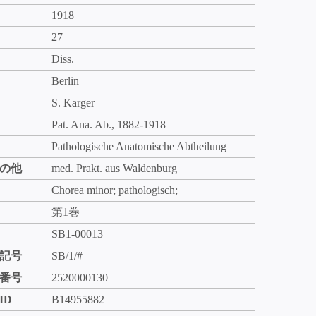
1918
27
Diss.
Berlin
S. Karger
Pat. Ana. Ab., 1882-1918
Pathologische Anatomische Abtheilung
の他
med. Prakt. aus Waldenburg
Chorea minor; pathologisch;
第1巻
SB1-00013
記号
SB/1/#
番号
2520000130
ID
B14955882