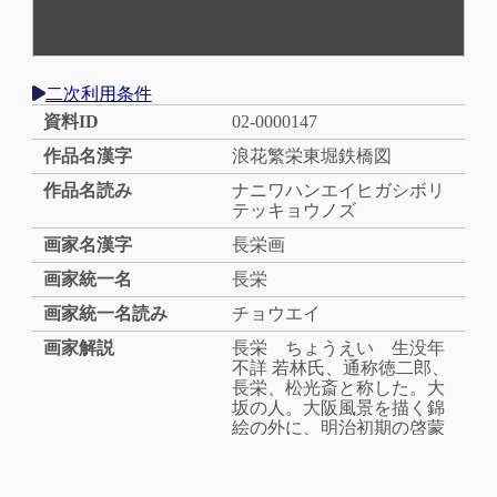
二次利用条件
資料ID
02-0000147
作品名漢字
浪花繁栄東堀鉄橋図
作品名読み
ナニワハンエイヒガシボリ
テッキョウノズ
画家名漢字
長栄画
画家統一名
長栄
画家統一名読み
チョウエイ
画家解説
長栄 ちょうえい 生没年
不詳 若林氏、通称徳二郎、
長栄、松光斎と称した。大
坂の人。大阪風景を描く錦
絵の外に、明治初期の啓蒙
書に挿絵を多く載せる。明
治15（1882）～17年頃まで
活躍したようだが、詳細は