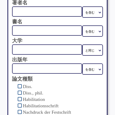
著者名
書名
大学
出版年
論文種類
Diss.
Diss., phil.
Habilitation
Habilitationsschrift
Nachdruck der Festschrift