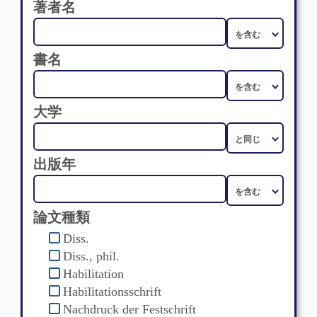
著者名
書名
大学
出版年
論文種類
Diss.
Diss., phil.
Habilitation
Habilitationsschrift
Nachdruck der Festschrift