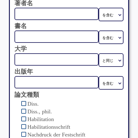
著者名
書名
大学
出版年
論文種類
Diss.
Diss., phil.
Habilitation
Habilitationsschrift
Nachdruck der Festschrift