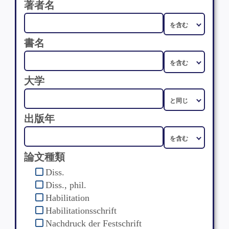
著者名
書名
大学
出版年
論文種類
Diss.
Diss., phil.
Habilitation
Habilitationsschrift
Nachdruck der Festschrift