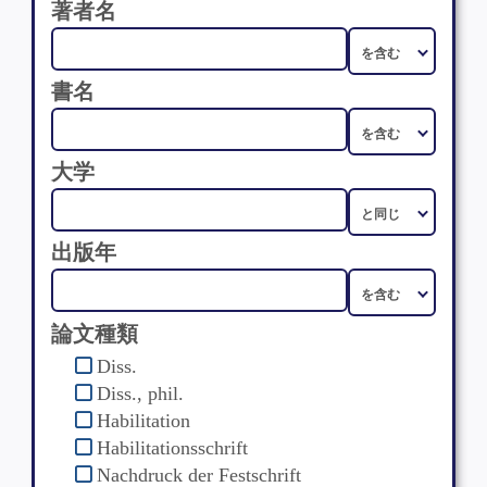
著者名
書名
大学
出版年
論文種類
Diss.
Diss., phil.
Habilitation
Habilitationsschrift
Nachdruck der Festschrift