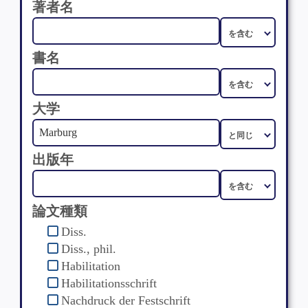
著者名
書名
大学
出版年
論文種類
Diss.
Diss., phil.
Habilitation
Habilitationsschrift
Nachdruck der Festschrift