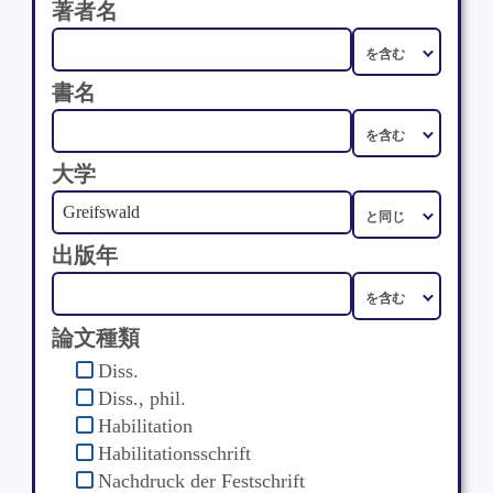
著者名
書名
大学
出版年
論文種類
Diss.
Diss., phil.
Habilitation
Habilitationsschrift
Nachdruck der Festschrift