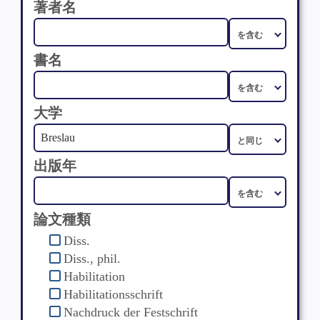
著者名
書名
大学
出版年
論文種類
Diss.
Diss., phil.
Habilitation
Habilitationsschrift
Nachdruck der Festschrift