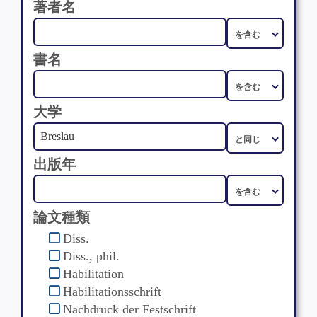
著者名
書名
大学
出版年
論文種類
Diss.
Diss., phil.
Habilitation
Habilitationsschrift
Nachdruck der Festschrift