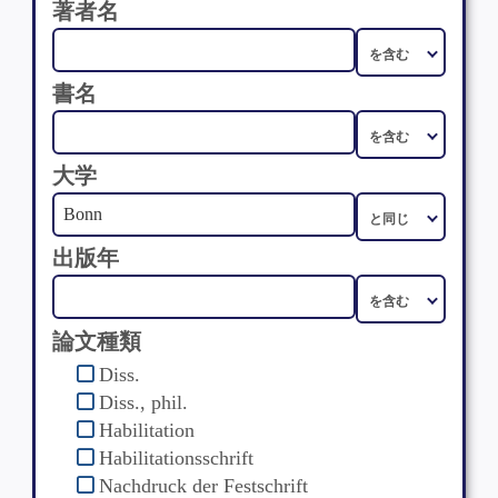
著者名
書名
大学
出版年
論文種類
Diss.
Diss., phil.
Habilitation
Habilitationsschrift
Nachdruck der Festschrift