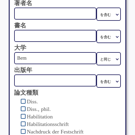
著者名
書名
大学
出版年
論文種類
Diss.
Diss., phil.
Habilitation
Habilitationsschrift
Nachdruck der Festschrift