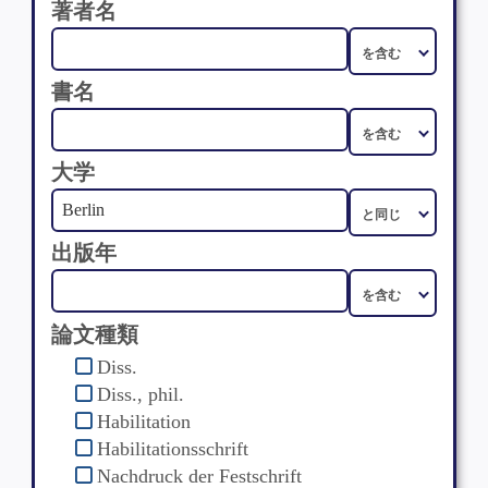
著者名
書名
大学
出版年
論文種類
Diss.
Diss., phil.
Habilitation
Habilitationsschrift
Nachdruck der Festschrift