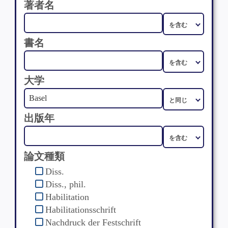
著者名
書名
大学
出版年
論文種類
Diss.
Diss., phil.
Habilitation
Habilitationsschrift
Nachdruck der Festschrift