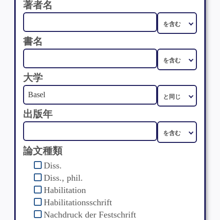
著者名
書名
大学
出版年
論文種類
Diss.
Diss., phil.
Habilitation
Habilitationsschrift
Nachdruck der Festschrift