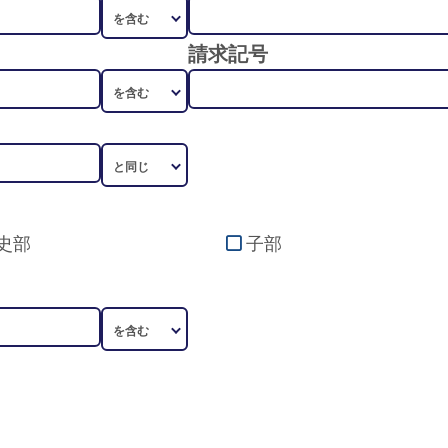
請求記号
史部
子部