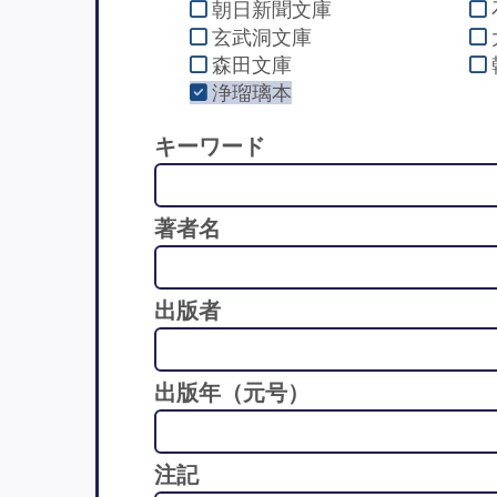
朝日新聞文庫
玄武洞文庫
森田文庫
浄瑠璃本
キーワード
著者名
出版者
出版年（元号）
注記