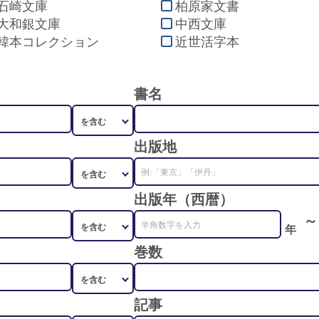
石崎文庫
柏原家文書
大和銀文庫
中西文庫
韓本コレクション
近世活字本
書名
出版地
出版年（西暦）
～
年
巻数
記事