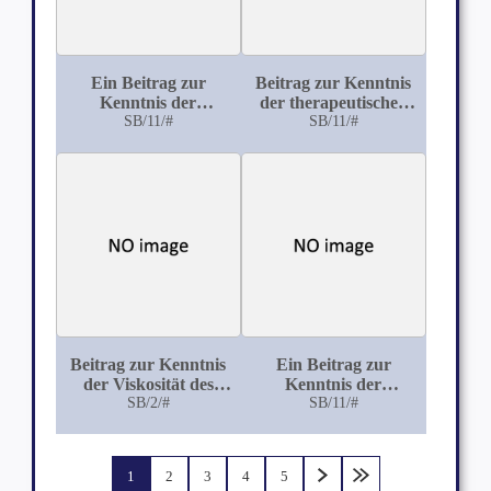
Ein Beitrag zur
Beitrag zur Kenntnis
Kenntnis der
der therapeutischen
Pharmakodynamik
SB/11/#
Wirkung des
SB/11/#
des Lycopodiums
Copaivabalsams
Beitrag zur Kenntnis
Ein Beitrag zur
der Viskosität des
Kenntnis der
Blutes, des Serums
SB/2/#
Wirkung der Lobelia
SB/11/#
und des Plasmas
inflata
1
2
3
4
5