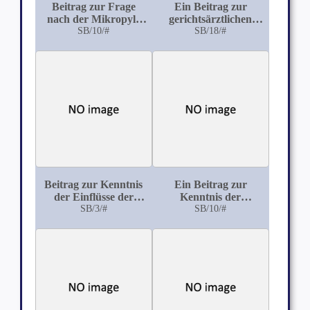
Beitrag zur Frage
Ein Beitrag zur
nach der Mikropyle
gerichtsärztlichen
des Säugethier- Eies
SB/10/#
Würdigung der
SB/18/#
Verschwendungssucht
Beitrag zur Kenntnis
Ein Beitrag zur
der Einflüsse der
Kenntnis der
Trächtigkeit und des
SB/3/#
Lebensfähigkeit der
SB/10/#
Partus auf dem
mit kleinsten
Organismus beim
Tröpfchen
Rind
versprühten
Bakterien