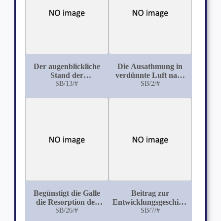
Der augenblickliche
Die Ausathmung in
Stand der
verdünnte Luft nach
hygienischen
SB/13/#
Beobachtungen an
SB/2/#
Einrichtungen an
Waldenburg's
Bord S. M. Schiffe
transportabelem
Apparat
Begünstigt die Galle
Beitrag zur
die Resorption des
Entwicklungsgeschichte
Eisens?
SB/26/#
SB/7/#
des
Geschmacksorgans