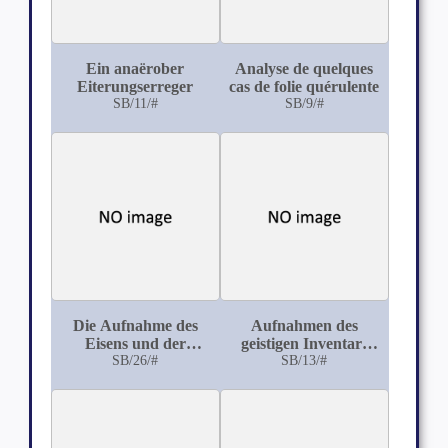
Ein anaërober
Analyse de quelques
Eiterungserreger
cas de folie quérulente
SB/11/#
SB/9/#
Die Aufnahme des
Aufnahmen des
Eisens und der
geistigen Inventars
Eisengehalt der Milz
SB/26/#
Gesunder als
SB/13/#
bei Kaninchen und bei
Massstab für
Schweinen
Defektprüfungen bei
Kranken