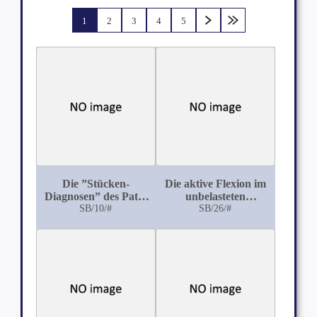
1
2
3
4
5
Die ”Stücken-
Die aktive Flexion im
Diagnosen” des Path.
unbelasteten
en Instituts in
SB/10/#
Kniegelenk
SB/26/#
Göttingen: Vom 1.
April 1878 bis 20.
Januar 1897