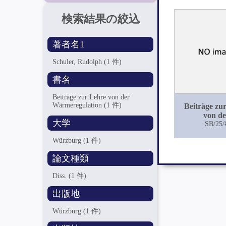
検索結果の絞込
著者名1
Schuler, Rudolph
(1 件)
書名
Beiträge zur Lehre von der
Wärmeregulation
(1 件)
Beiträge zu
von de
大学
Wärmeregu
SB/25/
Würzburg
(1 件)
論文種類
Diss.
(1 件)
出版地
Würzburg
(1 件)