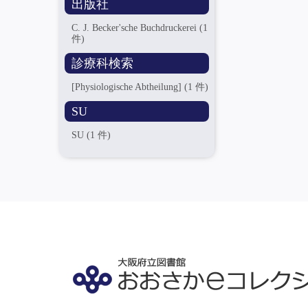
出版社
C. J. Becker'sche Buchdruckerei
(1
件)
診療科検索
[Physiologische Abtheilung]
(1 件)
SU
SU
(1 件)