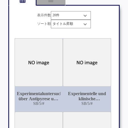
表示件数
ソート順
Experimentaluntersuchungen
Experimentelle und
über Antipyrese und
klinische
Pyrese, nervöse und
SB/5/#
Untersuchungen zur
SB/5/#
künstliche
Frage der
Hyperthermie
Äthernarkosen: I. Das
histologische
Verhalten der