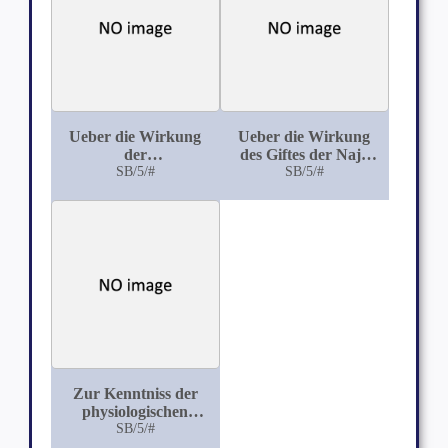
parenchymatösen
Organe nach längerer
Äthernarkose
Ueber die Wirkung
Ueber die Wirkung
der
des Giftes der Naja
Hydronaphtylamine
SB/5/#
tripudians
SB/5/#
auf den thierischen
Organismus
Zur Kenntniss der
physiologischen
Wirkung der
SB/5/#
hydrolytischen