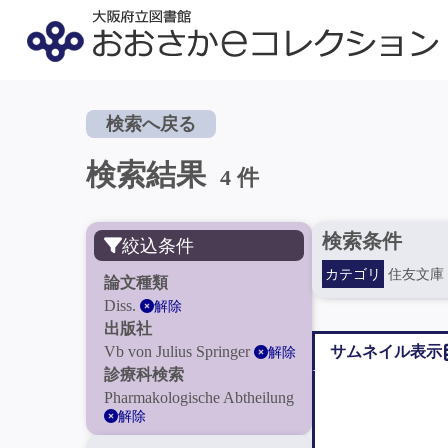
検索へ戻る
検索結果
4 件
検索条件
絞込条件
カテゴリ
住友文庫
論文種類
Diss.
解除
出版社
Vb von Julius Springer
サムネイル表示
解除
診療科検索
Pharmakologische Abtheilung
解除