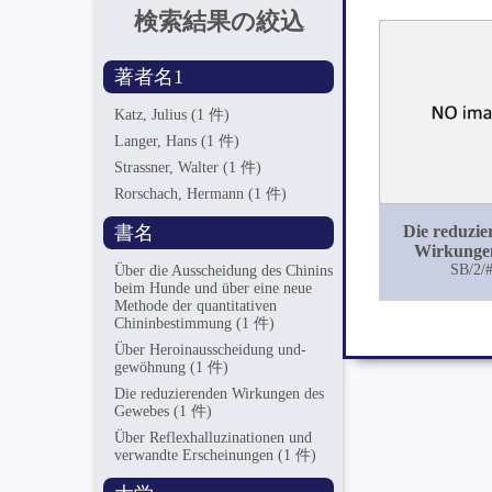
検索結果の絞込
著者名1
Katz, Julius
(1 件)
Langer, Hans
(1 件)
Strassner, Walter
(1 件)
Rorschach, Hermann
(1 件)
書名
Die reduzie
Wirkunge
Geweb
SB/2/
Über die Ausscheidung des Chinins
beim Hunde und über eine neue
Methode der quantitativen
Chininbestimmung
(1 件)
Über Heroinausscheidung und-
gewöhnung
(1 件)
Die reduzierenden Wirkungen des
Gewebes
(1 件)
Über Reflexhalluzinationen und
verwandte Erscheinungen
(1 件)