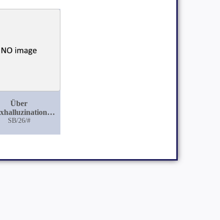
Über
exhalluzinationen
nd verwandte
SB/26/#
rscheinungen